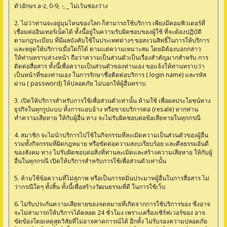
ตัวอักษร a-z, 0-9, -, _ ไม่เว้นช่องว่าง
2. ไม่ว่าท่านจะอยู่มุมไหนของโลก ก็สามารถใช้บริการ เพียงมีคอมพิวเตอร์ที่
เชื่อมต่ออินเทอร์เน็ตได้ ทั้งนี้อยู่ในความรับผิดชอบของผู้ใช้ ที่จะต้องปฏิบัติ
ตามกฎระเบียบ ที่มีผลบังคับใช้ในประเทศต่างๆ ขอสงวนสิทธิ์ในการให้บริการ
และหยุดให้บริการเมื่อใดก็ได้ ตามแต่ความเหมาะสม โดยมิต้องบอกกล่าว
ให้ท่านทราบล่วงหน้า ถือว่าความเป็นส่วนตัวเป็นเรื่องสำคัญมากสำหรับ การ
ติดต่อสื่อสาร ทั้งนี้เพื่อความเป็นส่วนตัวของท่านเอง ขอแจ้งให้ท่านทราบว่า
เป็นหน้าที่ของท่านเอง ในการรักษาชื่อติดต่อบริการ ( login name) และรหัส
ผ่าน ( password) ให้ปลอดภัย ไม่บอกให้ผู้อื่นทราบ
3. เปิดให้บริการสำหรับการใช้เพื่อส่วนตัวเท่านั้น ห้ามใช้ เพื่อผลประโยชน์ทาง
ธุรกิจในทุกรูปแบบ ทั้งการแอบอ้าง หรือขายบริการต่อ (resale) หากท่าน
ทำความเสียหาย ให้กับผู้อื่น ทาง จะไม่รับผิดชอบต่อข้อเสียหายในทุกกรณี
4. สมาชิก จะไม่นำบริการไปใช้ในกิจกรรมที่ละเมิดความเป็นส่วนตัวของผู้อื่น
รวมทั้งกิจกรรมที่ผิดกฎหมาย หรือขัดต่อความสงบเรียบร้อย และศีลธรรมอันดี
ของสังคม ทาง ไม่รับผิดชอบต่อสิ่งที่ท่านละเมิดและสร้างความเสียหาย ให้กับผู้
อื่นในทุกกรณี เปิดให้บริการสำหรับการใช้เพื่อส่วนตัวเท่านั้น
5. ห้ามใช้ข้อความที่ไม่สุภาพ หรือเป็นการหมิ่นประมาทผู้อื่นในการสื่อสาร ไม่
ว่ากรณีใดๆ ทั้งสิ้น ทั้งนี้เพื่อสร้างวัฒนธรรมที่ดี ในการใช้เว็บ
6. ไม่รับประกันความเสียหายของจดหมายที่เกิดจากการใช้บริการของ ซึ่งอาจ
จะไม่สามารถให้บริการได้ตลอด 24 ชั่วโมง เพราะเครื่องเซิร์ฟเวอร์ของ อาจ
ขัดข้องโดยเหตุสุดวิสัยที่ไม่อาจคาดการณ์ได้ อีกทั้ง ไม่รับรองความปลอดภัย