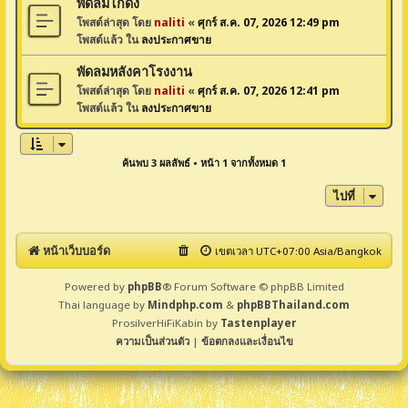
พัดลมโกดัง
โพสต์ล่าสุด โดย
naliti
«
ศุกร์ ส.ค. 07, 2026 12:49 pm
โพสต์แล้ว ใน
ลงประกาศขาย
พัดลมหลังคาโรงงาน
โพสต์ล่าสุด โดย
naliti
«
ศุกร์ ส.ค. 07, 2026 12:41 pm
โพสต์แล้ว ใน
ลงประกาศขาย
ค้นพบ 3 ผลลัพธ์ • หน้า
1
จากทั้งหมด
1
ไปที่
หน้าเว็บบอร์ด
เขตเวลา UTC+07:00 Asia/Bangkok
Powered by
phpBB
® Forum Software © phpBB Limited
Thai language by
Mindphp.com
&
phpBBThailand.com
ProsilverHiFiKabin by
Tastenplayer
ความเป็นส่วนตัว
|
ข้อตกลงและเงื่อนไข