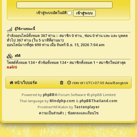
เข้าสู่ระบบอัตโนมัติ
ผู้ใช้งานขณะนี้
กำลังออนไลน์ทั้งหมด
367
ท่าน :: สมาชิก 0 ท่าน , ซ่อน 0 ท่าน และ และ บุคคล
ทั่วไป 367 ท่าน (ใน 5 นาทีที่ผ่านมา)
ออนไลน์มากที่สุด
690
ท่าน เมื่อ จันทร์ มิ.ย. 15, 2026 7:04 am
สถิติ
โพสต์ทั้งหมด
134
• หัวข้อทั้งหมด
134
• สมาชิกทั้งหมด
1
• สมาชิกใหม่ล่าสุด
naliti
หน้าเว็บบอร์ด
เขตเวลา UTC+07:00 Asia/Bangkok
Powered by
phpBB
® Forum Software © phpBB Limited
Thai language by
Mindphp.com
&
phpBBThailand.com
ProsilverHiFiKabin by
Tastenplayer
ความเป็นส่วนตัว
|
ข้อตกลงและเงื่อนไข