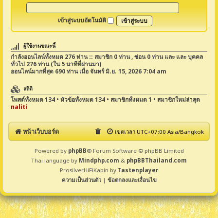
เข้าสู่ระบบอัตโนมัติ
ผู้ใช้งานขณะนี้
กำลังออนไลน์ทั้งหมด
276
ท่าน :: สมาชิก 0 ท่าน , ซ่อน 0 ท่าน และ และ บุคคล
ทั่วไป 276 ท่าน (ใน 5 นาทีที่ผ่านมา)
ออนไลน์มากที่สุด
690
ท่าน เมื่อ จันทร์ มิ.ย. 15, 2026 7:04 am
สถิติ
โพสต์ทั้งหมด
134
• หัวข้อทั้งหมด
134
• สมาชิกทั้งหมด
1
• สมาชิกใหม่ล่าสุด
naliti
หน้าเว็บบอร์ด
เขตเวลา UTC+07:00 Asia/Bangkok
Powered by
phpBB
® Forum Software © phpBB Limited
Thai language by
Mindphp.com
&
phpBBThailand.com
ProsilverHiFiKabin by
Tastenplayer
ความเป็นส่วนตัว
|
ข้อตกลงและเงื่อนไข