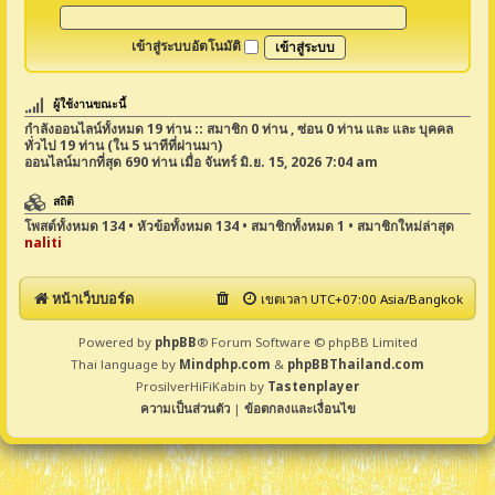
เข้าสู่ระบบอัตโนมัติ
ผู้ใช้งานขณะนี้
กำลังออนไลน์ทั้งหมด
19
ท่าน :: สมาชิก 0 ท่าน , ซ่อน 0 ท่าน และ และ บุคคล
ทั่วไป 19 ท่าน (ใน 5 นาทีที่ผ่านมา)
ออนไลน์มากที่สุด
690
ท่าน เมื่อ จันทร์ มิ.ย. 15, 2026 7:04 am
สถิติ
โพสต์ทั้งหมด
134
• หัวข้อทั้งหมด
134
• สมาชิกทั้งหมด
1
• สมาชิกใหม่ล่าสุด
naliti
หน้าเว็บบอร์ด
เขตเวลา UTC+07:00 Asia/Bangkok
Powered by
phpBB
® Forum Software © phpBB Limited
Thai language by
Mindphp.com
&
phpBBThailand.com
ProsilverHiFiKabin by
Tastenplayer
ความเป็นส่วนตัว
|
ข้อตกลงและเงื่อนไข