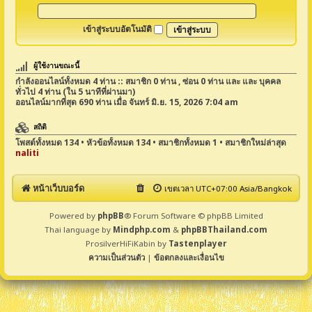
เข้าสู่ระบบอัตโนมัติ
ผู้ใช้งานขณะนี้
กำลังออนไลน์ทั้งหมด
4
ท่าน :: สมาชิก 0 ท่าน , ซ่อน 0 ท่าน และ และ บุคคล
ทั่วไป 4 ท่าน (ใน 5 นาทีที่ผ่านมา)
ออนไลน์มากที่สุด
690
ท่าน เมื่อ จันทร์ มิ.ย. 15, 2026 7:04 am
สถิติ
โพสต์ทั้งหมด
134
• หัวข้อทั้งหมด
134
• สมาชิกทั้งหมด
1
• สมาชิกใหม่ล่าสุด
naliti
หน้าเว็บบอร์ด
เขตเวลา UTC+07:00 Asia/Bangkok
Powered by
phpBB
® Forum Software © phpBB Limited
Thai language by
Mindphp.com
&
phpBBThailand.com
ProsilverHiFiKabin by
Tastenplayer
ความเป็นส่วนตัว
|
ข้อตกลงและเงื่อนไข