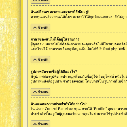
ฉันเปลี่ยนเขตเวลาและเวลาก็ยังผิดอยู่!
หากคุณแน่ใจว่าคุณได้ตั้งเขตเวลาไว้ให้ถูกต้องและเวลายังไม่ถู
ข้างบน
ภาษาของฉันไม่ได้อยู่ในรายการ!
ผู้ดูแลระบบอาจไม่ได้ติดตั้งภาษาของคุณหรือไม่มีใครแปลบอร์ด
แปลใหม่ได้ สามารถเลือกดูข้อมูลเพิ่มเติมได้ที่เว็บไซต์
phpBB
®
ข้างบน
รูปภาพถัดจากชื่อผู้ใช้คืออะไร?
มีรูปภาพสองรูปที่อาจปรากฏพร้อมกับชื่อผู้ใช้เมื่อดูโพสต์ หนึ
รูปภาพหนึ่งคือรูปประจำตัว (avatar) โดยปกติเป็นรูปภาพที่ไม่ซ้ำก
ข้างบน
ฉันจะแสดงภาพประจำตัวได้อย่างไร?
ใน User Control Panel ของคุณ ภายใต้ "Profile" คุณสามารถเพิ่
ประจำตัวขึ้นอยู่กับผู้ดูแลบอร์ด หากคุณไม่สามารถใช้รูปประจำตัว
ข้างบน