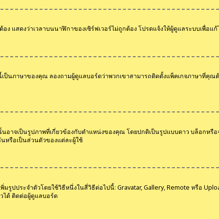
กต้อง แสดงว่าเวลาบนนาฬิกาของเซิร์ฟเวอร์ไม่ถูกต้อง โปรดแจ้งให้ผู้ดูแลระบบเพื่อแก
นี้เป็นภาษาของคุณ ลองถามผู้ดูแลบอร์ดว่าพวกเขาสามารถติดตั้งแพ็คเกจภาษาที่คุณ
่งในนั้นอาจเป็นรูปภาพที่เกี่ยวข้องกับตำแหน่งของคุณ โดยปกติเป็นรูปแบบดาว บล็อกหร
ันหรือเป็นส่วนตัวของแต่ละผู้ใช้
มรูปประจำตัวโดยใช้วิธีหนึ่งในสี่วิธีต่อไปนี้: Gravatar, Gallery, Remote หรือ U
ได้ ติดต่อผู้ดูแลบอร์ด