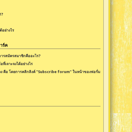
!?
้อย่างไร
าร์ค
การสมัครสมาชิกคืออะไร?
้อที่เจาะจงได้อย่างไร
าะจง คือ โดยการคลิกลิงค์ "Subscribe forum" ในหน้าของฟอรั่ม