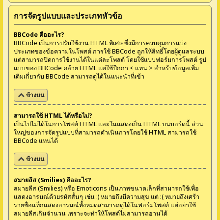
การจัดรูปแบบและประเภทหัวข้อ
BBCode คืออะไร?
BBCode เป็นการปรับใช้งาน HTML พิเศษ ซึ่งมีการควบคุมการแบ่ง
ประเภทของข้อความในโพสต์ การใช้ BBCode ถูกให้สิทธิ์โดยผู้ดูแลระบบ
แต่สามารถปิดการใช้งานได้ในแต่ละโพสต์ โดยใช้แบบฟอร์มการโพสต์ รูป
แบบของ BBCode คล้าย HTML แต่ใช้ปีกกา < แทน > สำหรับข้อมูลเพิ่ม
เติมเกี่ยวกับ BBCode สามารถดูได้ในแนะนำที่เข้า
ข้างบน
สามารถใช้ HTML ได้หรือไม่?
เป็นไปไม่ได้ในการโพสต์ HTML และในแสดงเป็น HTML บนบอร์ดนี้ ส่วน
ใหญ่ของการจัดรูปแบบที่สามารถดำเนินการโดยใช้ HTML สามารถใช้
BBCode แทนได้
ข้างบน
สมายลีส (Smilies) คืออะไร?
สมายลีส (Smilies) หรือ Emoticons เป็นภาพขนาดเล็กที่สามารถใช้เพื่อ
แสดงอารมณ์ด้วยรหัสสั้นๆ เช่น :) หมายถึงมีความสุข แต่ :( หมายถึงเศร้า
รายชื่อแท็กแสดงอารมณ์ทั้งหมดสามารถดูได้ในฟอร์มโพสต์ แต่อย่าใช้
สมายลีสเกินจำนวน เพราะจะทำให้โพสต์ไม่สามารถอ่านได้