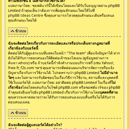
ทำไมฟังก์ชั่น X ไม่สามารถใช้งานได้?
แปลภาษาไทย : ซอฟต์แวร์นี้ได้เขียนโดยและได้รับใบอนุญาตผ่าน phpBB
Limited ถ้าคุณเห็นว่าต้องการเพิ่มคุณลักษณะใหม่ให้ไปที่
phpBB Ideas Centre
ซึ่งคุณสามารถโหวตคุณลักษณะเดิมหรือเสนอ
คุณลักษณะใหม่ได้
ข้างบน
ฉันจะติดต่อใครเกี่ยวกับการละเมิดและ/หรือประเด็นทางกฎหมายที่
เกี่ยวข้องกับบอร์ดนี้
ติดต่อได้กับผู้ดูแลระบบที่แสดงในหน้า "The team" เพื่อแจ้งปัญหาได้ หาก
ยังไม่ได้รับการตอบสนองให้ติดต่อเจ้าของโดเมน (ดูข้อมูลผ่านการ
ค้นหา whois
) หรือ ถ้าบอร์ดนี้กำลังทำงานบนบริการฟรี (เช่น Yahoo!,
free.fr, f2s.com ฯลฯ) คุณสามารถติดต่อแผนกบริหารจัดการหรือแจ้ง
ปัญหาเกี่ยวกับการใช้งานได้. โปรดทราบว่า phpBB Limited
ไม่มีอำนาจ
ใดๆ
และไม่สามารถรับผิดชอบในเรื่องวิธีการใช้งาน, สถานที่และบุคคลที่
ใช้เว็บบอร์ดได้. แปลภาษาไทย: อย่าติดต่อ phpBB Limited ในเรื่องที่
ไม่
เกี่ยวข้อง
โดยโดดเด่นกับเว็บไซต์ phpBB.com หรือซอฟต์แวร์ของ phpBB
ถ้าคุณส่งอีเมลไปยัง phpBB Limited เกี่ยวกับการใช้งานโดย
บุคคลที่สาม
คุณควรจะคาดหมายว่าจะได้รับการตอบสนองแบบสั้นหรือไม่ได้รับการ
ตอบสนองเลย.
ข้างบน
ฉันจะติดต่อผู้ดูแลบอร์ดได้อย่างไร?