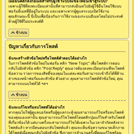
เมื่อฉันคลิกลิงก์อีเมลสำหรับผู้ใช้ ระบบจะขอให้ฉันเข้าสู่ระบบ?
เฉพาะผู้ใช้ที่ลงทะเบียนเท่านั้นที่สามารถส่งอีเมลไปยังผู้ใช้อื่นโดยใช้แบบ
ฟอร์มอีเมลที่มีอยู่ในระบบ และเฉพาะหากผู้ดูแลระบบเปิดใช้งาน
คุณลักษณะนี้ นี่เป็นเพื่อป้องกันการใช้งานของระบบอีเมลโดยไม่ประสงค์
ด้วยผู้ใช้ที่ไม่ประสงค์ดี
ข้างบน
ปัญหาเกี่ยวกับการโพสต์
ฉันจะสร้างหัวข้อใหม่หรือโพสต์คำตอบได้อย่างไร
ในการโพสต์หัวข้อใหม่ในฟอรั่ม คลิก "New Topic" เพื่อโพสต์การตอบ
กลับไปยังหัวข้อ คลิก "Post Reply" คุณอาจต้องลงทะเบียนก่อนที่จะโพสต์
ข้อความ รายการของสิทธิ์ของคุณในแต่ละฟอรั่มสามารถเข้าถึงได้ที่ด้าน
ล่างของหน้าฟอรั่มและหัวข้อ ตัวอย่าง: คุณสามารถโพสต์หัวข้อใหม่, คุณ
สามารถแนบไฟล์ได้ ฯลฯ
ข้างบน
ฉันจะแก้ไขหรือลบโพสต์ได้อย่างไร
หากคุณไม่ใช่ผู้ดูแลบอร์ดหรือผู้ดูแลกระทู้ คุณสามารถแก้ไขหรือลบโพสต์
ของคุณเองเท่านั้น คุณสามารถแก้ไขโพสต์โดยคลิกปุ่มแก้ไขสำหรับโพสต์
ที่เกี่ยวข้องได้ แต่บางครั้งจะสามารถแก้ไขได้เฉพาะในเวลาจำกัดหลังจาก
โพสต์แล้ว หากมีคนตอบกลับโพสต์แล้ว คุณจะเห็นข้อความขนาดเล็กภาย
ใต้โพสต์เมื่อคุณกลับไปยังหัวข้อ ซึ่งรายการจำนวนครั้งที่คุณแก้ไขพร้อม