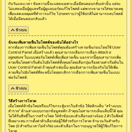
กับวันและเวลา ข้อความนี้จะแสดงเฉพาะเมื่อมีคนตอบกลับเท่านั้น แต่จะ
ไม่แสดงเมื่อผู้ดูแลหรือผู้ดูแลบอร์ดแก้ไขโพสต์ แต่พวกเขาอาจใส่หมายเหตุ
เพื่อแสดงเหตุผลที่ทำการแก้ไข โปรดทราบว่าผู้ใช้ปกติไม่สามารถลบโพสต์
ได้เมื่อมีคนตอบกลับแล้ว
ข้างบน
ฉันจะเพิ่มลายเซ็นในโพสต์ของฉันได้อย่างไร
หากต้องการเพิ่มลายเซ็นในโพสต์คุณต้องสร้างลายเซ็นก่อนโดยใช้ User
Control Panel เมื่อสร้างแล้ว คุณสามารถเลือกการเลือก
Attach a
signature
ในแบบฟอร์มโพสต์เพื่อเพิ่มลายเซ็น นอกจากนี้คุณสามารถเพิ่ม
ลายเซ็นโดยค่าเริ่มต้นไปยังโพสต์ทั้งหมดโดยเลือกปุ่มเรียงตามค่าเริ่มต้นใน
User Control Panel ถ้าคุณทำเช่นนั้น คุณยังสามารถป้องกันไม่ให้เพิ่ม
ลายเซ็นไปยังโพสต์ทีละหนึ่งโดยยกเลิกการเลือกการเพิ่มลายเซ็นในแบบ
ฟอร์มโพสต์.
ข้างบน
วิธีสร้างการโหวต
เมื่อโพสต์หัวข้อใหม่หรือแก้ไขกระทู้แรกในหัวข้อ ให้คลิกแท็บ "สร้างแบบ
สำรวจ" ด้านล่างแบบกรอกข้อมูลหลัก ถ้าคุณไม่สามารถเห็นแท็บนี้ได้ คุณ
ไม่ได้รับสิทธิ์ในการสร้างโพล ใส่หัวข้อและตัวเลือกอย่างน้อย 2 ตัวในฟิลด์
ที่เหมาะสม การตั้งค่าตัวเลือกต่อผู้ใช้สำหรับการโหวต จำนวนวันสำหรับ
โพล (0 สำหรับเวลาไม่จำกัด) และตัวเลือกในการอนุญาตให้ผู้ใช้แก้ไขการ
โหวต