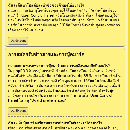
ฉันจะค้นหาโพสต์และหัวข้อของตัวเองได้อย่างไร
คุณสามารถเรียกดูโพสต์ของคุณเองได้โดยคลิกที่ลิงก์ "แสดงโพสต์ของ
คุณ" ใน User Control Panel หรือโดยคลิกที่ลิงก์ "ค้นหาโพสต์ของผู้ใช้"
และในหน้าโปรไฟล์ของคุณหรือโดยคลิกที่เมนู "ลิงก์ด่วน" ที่ด้านบนของ
บอร์ด ในการค้นหาหัวข้อของคุณให้ใช้หน้าการค้นหาขั้นสูงและกรอกตัว
เลือกต่างๆให้เหมาะสม
ข้างบน
การสมัครรับข่าวสารและการบุ๊คมาร์ค
ความแตกต่างระหว่างการบุ๊กมาร์กและการสมัครสมาชิกคืออะไร?
ใน phpBB 3.0 การบุ๊คมาร์คหัวข้อคล้ายกับการบุ๊คมาร์คในเบราว์เซอร์
คุณไม่ได้รับแจ้งเตือนเมื่อมีการอัปเดต แต่ใน phpBB 3.1 การบุ๊คมาร์คเป็น
แบบการสมัครรับข่าวสารของหัวข้อ คุณสามารถได้รับแจ้งเตือนเมื่อหัวข้อ
ที่บุ๊คมาร์คได้รับการอัปเดต แต่การสมัครรับข่าวสารจะแจ้งเตือนคุณเมื่อมี
การอัปเดตของหัวข้อหรือฟอรัมบนบอร์ด ตัวเลือกแจ้งเตือนสำหรับบุ๊ค
มาร์คและการสมัครรับข่าวสารสามารถกำหนดได้ใน User Control
Panel ในเมนู "Board preferences"
ข้างบน
ฉันจะเพิ่มบุ๊คมาร์คหรือสมัครสมาชิกหัวข้อที่เจาะจงได้อย่างไร
เพื่อบันทึกหรือสมัครสมาชิกในหัวข้อเฉพาะ คุณสามารถคลิกลิงค์ในเมนู