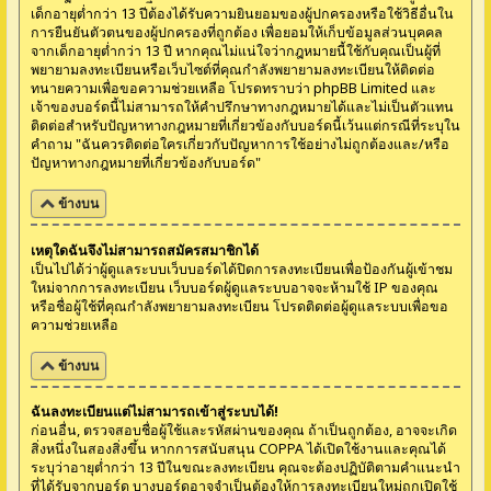
เด็กอายุต่ำกว่า 13 ปีต้องได้รับความยินยอมของผู้ปกครองหรือใช้วิธีอื่นใน
การยืนยันตัวตนของผู้ปกครองที่ถูกต้อง เพื่อยอมให้เก็บข้อมูลส่วนบุคคล
จากเด็กอายุต่ำกว่า 13 ปี หากคุณไม่แน่ใจว่ากฎหมายนี้ใช้กับคุณเป็นผู้ที่
พยายามลงทะเบียนหรือเว็บไซต์ที่คุณกำลังพยายามลงทะเบียนให้ติดต่อ
ทนายความเพื่อขอความช่วยเหลือ โปรดทราบว่า phpBB Limited และ
เจ้าของบอร์ดนี้ไม่สามารถให้คำปรึกษาทางกฎหมายได้และไม่เป็นตัวแทน
ติดต่อสำหรับปัญหาทางกฎหมายที่เกี่ยวข้องกับบอร์ดนี้เว้นแต่กรณีที่ระบุใน
คำถาม "ฉันควรติดต่อใครเกี่ยวกับปัญหาการใช้อย่างไม่ถูกต้องและ/หรือ
ปัญหาทางกฎหมายที่เกี่ยวข้องกับบอร์ด"
ข้างบน
เหตุใดฉันจึงไม่สามารถสมัครสมาชิกได้
เป็นไปได้ว่าผู้ดูแลระบบเว็บบอร์ดได้ปิดการลงทะเบียนเพื่อป้องกันผู้เข้าชม
ใหม่จากการลงทะเบียน เว็บบอร์ดผู้ดูแลระบบอาจจะห้ามใช้ IP ของคุณ
หรือชื่อผู้ใช้ที่คุณกำลังพยายามลงทะเบียน โปรดติดต่อผู้ดูแลระบบเพื่อขอ
ความช่วยเหลือ
ข้างบน
ฉันลงทะเบียนแต่ไม่สามารถเข้าสู่ระบบได้!
ก่อนอื่น, ตรวจสอบชื่อผู้ใช้และรหัสผ่านของคุณ ถ้าเป็นถูกต้อง, อาจจะเกิด
สิ่งหนึ่งในสองสิ่งขึ้น หากการสนับสนุน COPPA ได้เปิดใช้งานและคุณได้
ระบุว่าอายุต่ำกว่า 13 ปีในขณะลงทะเบียน คุณจะต้องปฏิบัติตามคำแนะนำ
ที่ได้รับจากบอร์ด บางบอร์ดอาจจำเป็นต้องให้การลงทะเบียนใหม่ถูกเปิดใช้