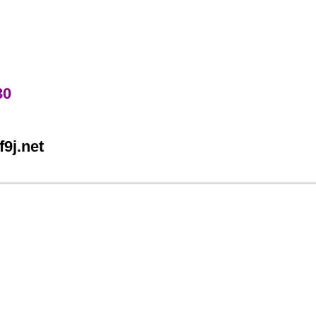
30
9j.net