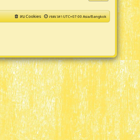
า
ม
ล่
ลบ Cookies
เขตเวลา UTC+07:00 Asia/Bangkok
า
สุ
ด