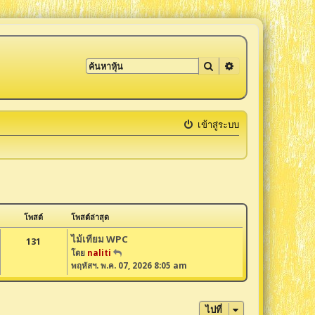
ค้นหา
การค้นหาขั้นสูง
เข้าสู่ระบบ
โพสต์
โพสต์ล่าสุด
ไม้เทียม WPC
131
โดย
naliti
ดู
พฤหัสฯ. พ.ค. 07, 2026 8:05 am
ข้
อ
ค
ว
ไปที่