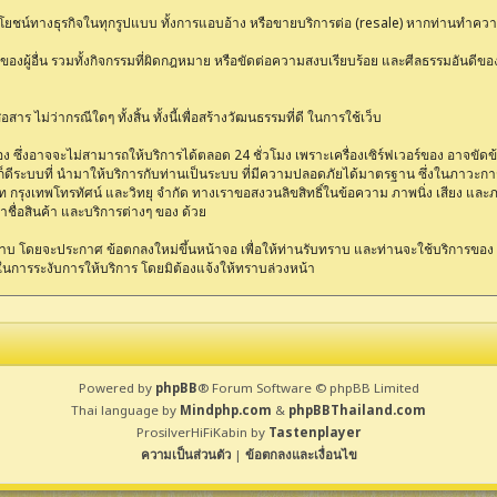
ลประโยชน์ทางธุรกิจในทุกรูปแบบ ทั้งการแอบอ้าง หรือขายบริการต่อ (resale) หากท่านทำความ
องผู้อื่น รวมทั้งกิจกรรมที่ผิดกฎหมาย หรือขัดต่อความสงบเรียบร้อย และศีลธรรมอันดีของ
าร ไม่ว่ากรณีใดๆ ทั้งสิ้น ทั้งนี้เพื่อสร้างวัฒนธรรมที่ดี ในการใช้เว็บ
ึ่งอาจจะไม่สามารถให้บริการได้ตลอด 24 ชั่วโมง เพราะเครื่องเซิร์ฟเวอร์ของ อาจขัดข้อง
างไรก็ดีระบบที่ นำมาให้บริการกับท่านเป็นระบบ ที่มีความปลอดภัยได้มาตรฐาน ซึ่งในภาวะ
ัท กรุงเทพโทรทัศน์ และวิทยุ จำกัด ทางเราขอสงวนลิขสิทธิ์ในข้อความ ภาพนิ่ง เสียง และ
้าชื่อสินค้า และบริการต่างๆ ของ ด้วย
บ โดยจะประกาศ ข้อตกลงใหม่ขึ้นหน้าจอ เพื่อให้ท่านรับทราบ และท่านจะใช้บริการของ ต
ในการระงับการให้บริการ โดยมิต้องแจ้งให้ทราบล่วงหน้า
Powered by
phpBB
® Forum Software © phpBB Limited
Thai language by
Mindphp.com
&
phpBBThailand.com
ProsilverHiFiKabin by
Tastenplayer
ความเป็นส่วนตัว
|
ข้อตกลงและเงื่อนไข