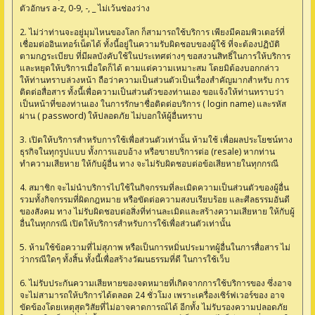
ตัวอักษร a-z, 0-9, -, _ ไม่เว้นช่องว่าง
2. ไม่ว่าท่านจะอยู่มุมไหนของโลก ก็สามารถใช้บริการ เพียงมีคอมพิวเตอร์ที่
เชื่อมต่ออินเทอร์เน็ตได้ ทั้งนี้อยู่ในความรับผิดชอบของผู้ใช้ ที่จะต้องปฏิบัติ
ตามกฎระเบียบ ที่มีผลบังคับใช้ในประเทศต่างๆ ขอสงวนสิทธิ์ในการให้บริการ
และหยุดให้บริการเมื่อใดก็ได้ ตามแต่ความเหมาะสม โดยมิต้องบอกกล่าว
ให้ท่านทราบล่วงหน้า ถือว่าความเป็นส่วนตัวเป็นเรื่องสำคัญมากสำหรับ การ
ติดต่อสื่อสาร ทั้งนี้เพื่อความเป็นส่วนตัวของท่านเอง ขอแจ้งให้ท่านทราบว่า
เป็นหน้าที่ของท่านเอง ในการรักษาชื่อติดต่อบริการ ( login name) และรหัส
ผ่าน ( password) ให้ปลอดภัย ไม่บอกให้ผู้อื่นทราบ
3. เปิดให้บริการสำหรับการใช้เพื่อส่วนตัวเท่านั้น ห้ามใช้ เพื่อผลประโยชน์ทาง
ธุรกิจในทุกรูปแบบ ทั้งการแอบอ้าง หรือขายบริการต่อ (resale) หากท่าน
ทำความเสียหาย ให้กับผู้อื่น ทาง จะไม่รับผิดชอบต่อข้อเสียหายในทุกกรณี
4. สมาชิก จะไม่นำบริการไปใช้ในกิจกรรมที่ละเมิดความเป็นส่วนตัวของผู้อื่น
รวมทั้งกิจกรรมที่ผิดกฎหมาย หรือขัดต่อความสงบเรียบร้อย และศีลธรรมอันดี
ของสังคม ทาง ไม่รับผิดชอบต่อสิ่งที่ท่านละเมิดและสร้างความเสียหาย ให้กับผู้
อื่นในทุกกรณี เปิดให้บริการสำหรับการใช้เพื่อส่วนตัวเท่านั้น
5. ห้ามใช้ข้อความที่ไม่สุภาพ หรือเป็นการหมิ่นประมาทผู้อื่นในการสื่อสาร ไม่
ว่ากรณีใดๆ ทั้งสิ้น ทั้งนี้เพื่อสร้างวัฒนธรรมที่ดี ในการใช้เว็บ
6. ไม่รับประกันความเสียหายของจดหมายที่เกิดจากการใช้บริการของ ซึ่งอาจ
จะไม่สามารถให้บริการได้ตลอด 24 ชั่วโมง เพราะเครื่องเซิร์ฟเวอร์ของ อาจ
ขัดข้องโดยเหตุสุดวิสัยที่ไม่อาจคาดการณ์ได้ อีกทั้ง ไม่รับรองความปลอดภัย