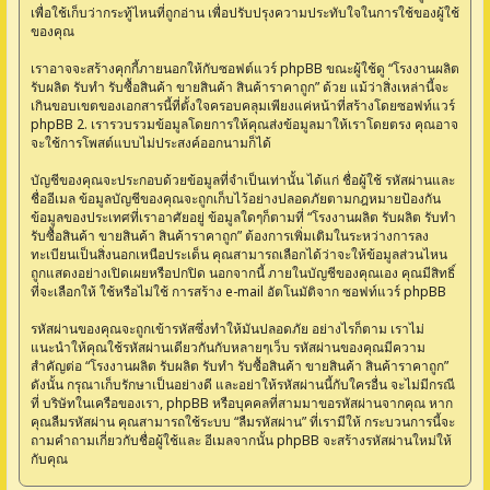
เพื่อใช้เก็บว่ากระทู้ไหนที่ถูกอ่าน เพื่อปรับปรุงความประทับใจในการใช้ของผู้ใช้
ของคุณ
เราอาจจะสร้างคุกกี้ภายนอกให้กับซอฟต์แวร์ phpBB ขณะผู้ใช้ดู “โรงงานผลิต
รับผลิต รับทำ รับซื้อสินค้า ขายสินค้า สินค้าราคาถูก” ด้วย แม้ว่าสิ่งเหล่านี้จะ
เกินขอบเขตของเอกสารนี้ที่ตั้งใจครอบคลุมเพียงแค่หน้าที่สร้างโดยซอฟท์แวร์
phpBB 2. เรารวบรวมข้อมูลโดยการให้คุณส่งข้อมูลมาให้เราโดยตรง คุณอาจ
จะใช้การโพสต์แบบไม่ประสงค์ออกนามก็ได้
บัญชีของคุณจะประกอบด้วยข้อมูลที่จำเป็นเท่านั้น ได้แก่ ชื่อผู้ใช้ รหัสผ่านและ
ชื่ออีเมล ข้อมูลบัญชีของคุณจะถูกเก็บไว้อย่างปลอดภัยตามกฎหมายป้องกัน
ข้อมูลของประเทศที่เราอาศัยอยู่ ข้อมูลใดๆก็ตามที่ “โรงงานผลิต รับผลิต รับทำ
รับซื้อสินค้า ขายสินค้า สินค้าราคาถูก” ต้องการเพิ่มเติมในระหว่างการลง
ทะเบียนเป็นสิ่งนอกเหนือประเด็น คุณสามารถเลือกได้ว่าจะให้ข้อมูลส่วนไหน
ถูกแสดงอย่างเปิดเผยหรือปกปิด นอกจากนี้ ภายในบัญชีของคุณเอง คุณมีสิทธิ์
ที่จะเลือกให้ ใช้หรือไม่ใช้ การสร้าง e-mail อัตโนมัติจาก ซอฟท์แวร์ phpBB
รหัสผ่านของคุณจะถูกเข้ารหัสซึ่งทำให้มันปลอดภัย อย่างไรก็ตาม เราไม่
แนะนำให้คุณใช้รหัสผ่านเดียวกันกับหลายๆเว็บ รหัสผ่านของคุณมีความ
สำคัญต่อ “โรงงานผลิต รับผลิต รับทำ รับซื้อสินค้า ขายสินค้า สินค้าราคาถูก”
ดังนั้น กรุณาเก็บรักษาเป็นอย่างดี และอย่าให้รหัสผ่านนี้กับใครอื่น จะไม่มีกรณี
ที่ บริษัทในเครือของเรา, phpBB หรือบุคคลที่สามมาขอรหัสผ่านจากคุณ หาก
คุณลืมรหัสผ่าน คุณสามารถใช้ระบบ “ลืมรหัสผ่าน” ที่เรามีให้ กระบวนการนี้จะ
ถามคำถามเกี่ยวกับชื่อผู้ใช้และ อีเมลจากนั้น phpBB จะสร้างรหัสผ่านใหม่ให้
กับคุณ