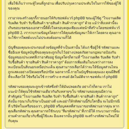
เพื่อใช้เก็บว่ากระทู้ไหนที่ถูกอ่าน เพื่อปรับปรุงความประทับใจในการใช้ของผู้ใช้
ของคุณ
เราอาจจะสร้างคุกกี้ภายนอกให้กับซอฟต์แวร์ phpBB ขณะผู้ใช้ดู “โรงงานผลิต
รับผลิต รับทำ รับซื้อสินค้า ขายสินค้า สินค้าราคาถูก” ด้วย แม้ว่าสิ่งเหล่านี้จะ
เกินขอบเขตของเอกสารนี้ที่ตั้งใจครอบคลุมเพียงแค่หน้าที่สร้างโดยซอฟท์แวร์
phpBB 2. เรารวบรวมข้อมูลโดยการให้คุณส่งข้อมูลมาให้เราโดยตรง คุณอาจ
จะใช้การโพสต์แบบไม่ประสงค์ออกนามก็ได้
บัญชีของคุณจะประกอบด้วยข้อมูลที่จำเป็นเท่านั้น ได้แก่ ชื่อผู้ใช้ รหัสผ่านและ
ชื่ออีเมล ข้อมูลบัญชีของคุณจะถูกเก็บไว้อย่างปลอดภัยตามกฎหมายป้องกัน
ข้อมูลของประเทศที่เราอาศัยอยู่ ข้อมูลใดๆก็ตามที่ “โรงงานผลิต รับผลิต รับทำ
รับซื้อสินค้า ขายสินค้า สินค้าราคาถูก” ต้องการเพิ่มเติมในระหว่างการลง
ทะเบียนเป็นสิ่งนอกเหนือประเด็น คุณสามารถเลือกได้ว่าจะให้ข้อมูลส่วนไหน
ถูกแสดงอย่างเปิดเผยหรือปกปิด นอกจากนี้ ภายในบัญชีของคุณเอง คุณมีสิทธิ์
ที่จะเลือกให้ ใช้หรือไม่ใช้ การสร้าง e-mail อัตโนมัติจาก ซอฟท์แวร์ phpBB
รหัสผ่านของคุณจะถูกเข้ารหัสซึ่งทำให้มันปลอดภัย อย่างไรก็ตาม เราไม่
แนะนำให้คุณใช้รหัสผ่านเดียวกันกับหลายๆเว็บ รหัสผ่านของคุณมีความ
สำคัญต่อ “โรงงานผลิต รับผลิต รับทำ รับซื้อสินค้า ขายสินค้า สินค้าราคาถูก”
ดังนั้น กรุณาเก็บรักษาเป็นอย่างดี และอย่าให้รหัสผ่านนี้กับใครอื่น จะไม่มีกรณี
ที่ บริษัทในเครือของเรา, phpBB หรือบุคคลที่สามมาขอรหัสผ่านจากคุณ หาก
คุณลืมรหัสผ่าน คุณสามารถใช้ระบบ “ลืมรหัสผ่าน” ที่เรามีให้ กระบวนการนี้จะ
ถามคำถามเกี่ยวกับชื่อผู้ใช้และ อีเมลจากนั้น phpBB จะสร้างรหัสผ่านใหม่ให้
กับคุณ