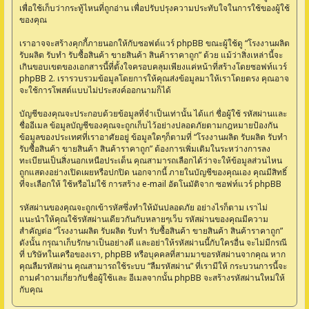
เพื่อใช้เก็บว่ากระทู้ไหนที่ถูกอ่าน เพื่อปรับปรุงความประทับใจในการใช้ของผู้ใช้
ของคุณ
เราอาจจะสร้างคุกกี้ภายนอกให้กับซอฟต์แวร์ phpBB ขณะผู้ใช้ดู “โรงงานผลิต
รับผลิต รับทำ รับซื้อสินค้า ขายสินค้า สินค้าราคาถูก” ด้วย แม้ว่าสิ่งเหล่านี้จะ
เกินขอบเขตของเอกสารนี้ที่ตั้งใจครอบคลุมเพียงแค่หน้าที่สร้างโดยซอฟท์แวร์
phpBB 2. เรารวบรวมข้อมูลโดยการให้คุณส่งข้อมูลมาให้เราโดยตรง คุณอาจ
จะใช้การโพสต์แบบไม่ประสงค์ออกนามก็ได้
บัญชีของคุณจะประกอบด้วยข้อมูลที่จำเป็นเท่านั้น ได้แก่ ชื่อผู้ใช้ รหัสผ่านและ
ชื่ออีเมล ข้อมูลบัญชีของคุณจะถูกเก็บไว้อย่างปลอดภัยตามกฎหมายป้องกัน
ข้อมูลของประเทศที่เราอาศัยอยู่ ข้อมูลใดๆก็ตามที่ “โรงงานผลิต รับผลิต รับทำ
รับซื้อสินค้า ขายสินค้า สินค้าราคาถูก” ต้องการเพิ่มเติมในระหว่างการลง
ทะเบียนเป็นสิ่งนอกเหนือประเด็น คุณสามารถเลือกได้ว่าจะให้ข้อมูลส่วนไหน
ถูกแสดงอย่างเปิดเผยหรือปกปิด นอกจากนี้ ภายในบัญชีของคุณเอง คุณมีสิทธิ์
ที่จะเลือกให้ ใช้หรือไม่ใช้ การสร้าง e-mail อัตโนมัติจาก ซอฟท์แวร์ phpBB
รหัสผ่านของคุณจะถูกเข้ารหัสซึ่งทำให้มันปลอดภัย อย่างไรก็ตาม เราไม่
แนะนำให้คุณใช้รหัสผ่านเดียวกันกับหลายๆเว็บ รหัสผ่านของคุณมีความ
สำคัญต่อ “โรงงานผลิต รับผลิต รับทำ รับซื้อสินค้า ขายสินค้า สินค้าราคาถูก”
ดังนั้น กรุณาเก็บรักษาเป็นอย่างดี และอย่าให้รหัสผ่านนี้กับใครอื่น จะไม่มีกรณี
ที่ บริษัทในเครือของเรา, phpBB หรือบุคคลที่สามมาขอรหัสผ่านจากคุณ หาก
คุณลืมรหัสผ่าน คุณสามารถใช้ระบบ “ลืมรหัสผ่าน” ที่เรามีให้ กระบวนการนี้จะ
ถามคำถามเกี่ยวกับชื่อผู้ใช้และ อีเมลจากนั้น phpBB จะสร้างรหัสผ่านใหม่ให้
กับคุณ