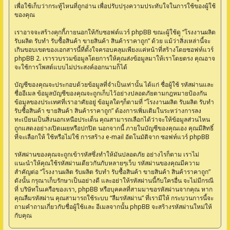
เพื่อใช้เก็บว่ากระทู้ไหนที่ถูกอ่าน เพื่อปรับปรุงความประทับใจในการใช้ของผู้ใช้
ของคุณ
เราอาจจะสร้างคุกกี้ภายนอกให้กับซอฟต์แวร์ phpBB ขณะผู้ใช้ดู “โรงงานผลิต
รับผลิต รับทำ รับซื้อสินค้า ขายสินค้า สินค้าราคาถูก” ด้วย แม้ว่าสิ่งเหล่านี้จะ
เกินขอบเขตของเอกสารนี้ที่ตั้งใจครอบคลุมเพียงแค่หน้าที่สร้างโดยซอฟท์แวร์
phpBB 2. เรารวบรวมข้อมูลโดยการให้คุณส่งข้อมูลมาให้เราโดยตรง คุณอาจ
จะใช้การโพสต์แบบไม่ประสงค์ออกนามก็ได้
บัญชีของคุณจะประกอบด้วยข้อมูลที่จำเป็นเท่านั้น ได้แก่ ชื่อผู้ใช้ รหัสผ่านและ
ชื่ออีเมล ข้อมูลบัญชีของคุณจะถูกเก็บไว้อย่างปลอดภัยตามกฎหมายป้องกัน
ข้อมูลของประเทศที่เราอาศัยอยู่ ข้อมูลใดๆก็ตามที่ “โรงงานผลิต รับผลิต รับทำ
รับซื้อสินค้า ขายสินค้า สินค้าราคาถูก” ต้องการเพิ่มเติมในระหว่างการลง
ทะเบียนเป็นสิ่งนอกเหนือประเด็น คุณสามารถเลือกได้ว่าจะให้ข้อมูลส่วนไหน
ถูกแสดงอย่างเปิดเผยหรือปกปิด นอกจากนี้ ภายในบัญชีของคุณเอง คุณมีสิทธิ์
ที่จะเลือกให้ ใช้หรือไม่ใช้ การสร้าง e-mail อัตโนมัติจาก ซอฟท์แวร์ phpBB
รหัสผ่านของคุณจะถูกเข้ารหัสซึ่งทำให้มันปลอดภัย อย่างไรก็ตาม เราไม่
แนะนำให้คุณใช้รหัสผ่านเดียวกันกับหลายๆเว็บ รหัสผ่านของคุณมีความ
สำคัญต่อ “โรงงานผลิต รับผลิต รับทำ รับซื้อสินค้า ขายสินค้า สินค้าราคาถูก”
ดังนั้น กรุณาเก็บรักษาเป็นอย่างดี และอย่าให้รหัสผ่านนี้กับใครอื่น จะไม่มีกรณี
ที่ บริษัทในเครือของเรา, phpBB หรือบุคคลที่สามมาขอรหัสผ่านจากคุณ หาก
คุณลืมรหัสผ่าน คุณสามารถใช้ระบบ “ลืมรหัสผ่าน” ที่เรามีให้ กระบวนการนี้จะ
ถามคำถามเกี่ยวกับชื่อผู้ใช้และ อีเมลจากนั้น phpBB จะสร้างรหัสผ่านใหม่ให้
กับคุณ