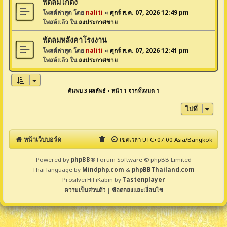
พัดลมโกดัง
โพสต์ล่าสุด โดย
naliti
«
ศุกร์ ส.ค. 07, 2026 12:49 pm
โพสต์แล้ว ใน
ลงประกาศขาย
พัดลมหลังคาโรงงาน
โพสต์ล่าสุด โดย
naliti
«
ศุกร์ ส.ค. 07, 2026 12:41 pm
โพสต์แล้ว ใน
ลงประกาศขาย
ค้นพบ 3 ผลลัพธ์ • หน้า
1
จากทั้งหมด
1
ไปที่
หน้าเว็บบอร์ด
เขตเวลา UTC+07:00 Asia/Bangkok
Powered by
phpBB
® Forum Software © phpBB Limited
Thai language by
Mindphp.com
&
phpBBThailand.com
ProsilverHiFiKabin by
Tastenplayer
ความเป็นส่วนตัว
|
ข้อตกลงและเงื่อนไข