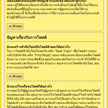
เมื่อฉันคลิกลิงก์อีเมลสำหรับผู้ใช้ ระบบจะขอให้ฉันเข้าสู่ระบบ?
เฉพาะผู้ใช้ที่ลงทะเบียนเท่านั้นที่สามารถส่งอีเมลไปยังผู้ใช้อื่นโดยใช้แบบ
ฟอร์มอีเมลที่มีอยู่ในระบบ และเฉพาะหากผู้ดูแลระบบเปิดใช้งาน
คุณลักษณะนี้ นี่เป็นเพื่อป้องกันการใช้งานของระบบอีเมลโดยไม่ประสงค์
ด้วยผู้ใช้ที่ไม่ประสงค์ดี
ข้างบน
ปัญหาเกี่ยวกับการโพสต์
ฉันจะสร้างหัวข้อใหม่หรือโพสต์คำตอบได้อย่างไร
ในการโพสต์หัวข้อใหม่ในฟอรั่ม คลิก "New Topic" เพื่อโพสต์การตอบ
กลับไปยังหัวข้อ คลิก "Post Reply" คุณอาจต้องลงทะเบียนก่อนที่จะโพสต์
ข้อความ รายการของสิทธิ์ของคุณในแต่ละฟอรั่มสามารถเข้าถึงได้ที่ด้าน
ล่างของหน้าฟอรั่มและหัวข้อ ตัวอย่าง: คุณสามารถโพสต์หัวข้อใหม่, คุณ
สามารถแนบไฟล์ได้ ฯลฯ
ข้างบน
ฉันจะแก้ไขหรือลบโพสต์ได้อย่างไร
หากคุณไม่ใช่ผู้ดูแลบอร์ดหรือผู้ดูแลกระทู้ คุณสามารถแก้ไขหรือลบโพสต์
ของคุณเองเท่านั้น คุณสามารถแก้ไขโพสต์โดยคลิกปุ่มแก้ไขสำหรับโพสต์
ที่เกี่ยวข้องได้ แต่บางครั้งจะสามารถแก้ไขได้เฉพาะในเวลาจำกัดหลังจาก
โพสต์แล้ว หากมีคนตอบกลับโพสต์แล้ว คุณจะเห็นข้อความขนาดเล็กภาย
ใต้โพสต์เมื่อคุณกลับไปยังหัวข้อ ซึ่งรายการจำนวนครั้งที่คุณแก้ไขพร้อม