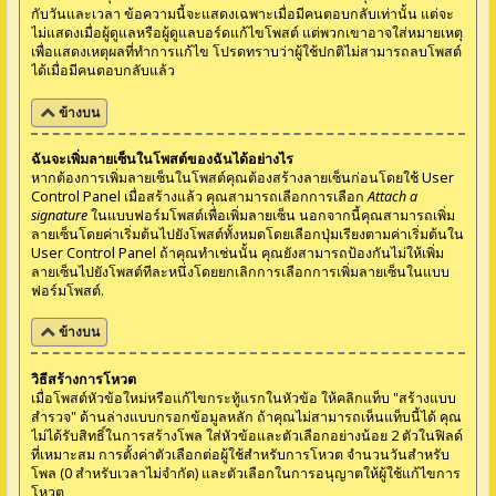
กับวันและเวลา ข้อความนี้จะแสดงเฉพาะเมื่อมีคนตอบกลับเท่านั้น แต่จะ
ไม่แสดงเมื่อผู้ดูแลหรือผู้ดูแลบอร์ดแก้ไขโพสต์ แต่พวกเขาอาจใส่หมายเหตุ
เพื่อแสดงเหตุผลที่ทำการแก้ไข โปรดทราบว่าผู้ใช้ปกติไม่สามารถลบโพสต์
ได้เมื่อมีคนตอบกลับแล้ว
ข้างบน
ฉันจะเพิ่มลายเซ็นในโพสต์ของฉันได้อย่างไร
หากต้องการเพิ่มลายเซ็นในโพสต์คุณต้องสร้างลายเซ็นก่อนโดยใช้ User
Control Panel เมื่อสร้างแล้ว คุณสามารถเลือกการเลือก
Attach a
signature
ในแบบฟอร์มโพสต์เพื่อเพิ่มลายเซ็น นอกจากนี้คุณสามารถเพิ่ม
ลายเซ็นโดยค่าเริ่มต้นไปยังโพสต์ทั้งหมดโดยเลือกปุ่มเรียงตามค่าเริ่มต้นใน
User Control Panel ถ้าคุณทำเช่นนั้น คุณยังสามารถป้องกันไม่ให้เพิ่ม
ลายเซ็นไปยังโพสต์ทีละหนึ่งโดยยกเลิกการเลือกการเพิ่มลายเซ็นในแบบ
ฟอร์มโพสต์.
ข้างบน
วิธีสร้างการโหวต
เมื่อโพสต์หัวข้อใหม่หรือแก้ไขกระทู้แรกในหัวข้อ ให้คลิกแท็บ "สร้างแบบ
สำรวจ" ด้านล่างแบบกรอกข้อมูลหลัก ถ้าคุณไม่สามารถเห็นแท็บนี้ได้ คุณ
ไม่ได้รับสิทธิ์ในการสร้างโพล ใส่หัวข้อและตัวเลือกอย่างน้อย 2 ตัวในฟิลด์
ที่เหมาะสม การตั้งค่าตัวเลือกต่อผู้ใช้สำหรับการโหวต จำนวนวันสำหรับ
โพล (0 สำหรับเวลาไม่จำกัด) และตัวเลือกในการอนุญาตให้ผู้ใช้แก้ไขการ
โหวต