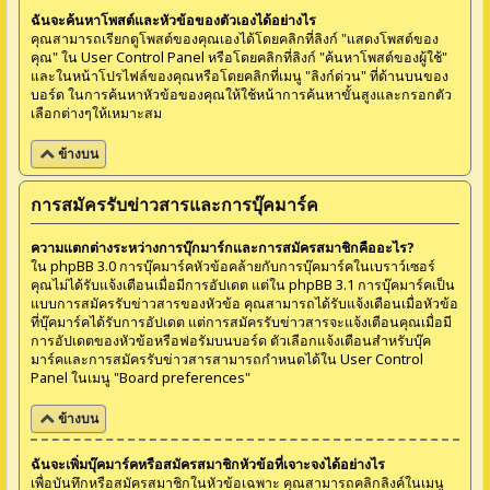
ฉันจะค้นหาโพสต์และหัวข้อของตัวเองได้อย่างไร
คุณสามารถเรียกดูโพสต์ของคุณเองได้โดยคลิกที่ลิงก์ "แสดงโพสต์ของ
คุณ" ใน User Control Panel หรือโดยคลิกที่ลิงก์ "ค้นหาโพสต์ของผู้ใช้"
และในหน้าโปรไฟล์ของคุณหรือโดยคลิกที่เมนู "ลิงก์ด่วน" ที่ด้านบนของ
บอร์ด ในการค้นหาหัวข้อของคุณให้ใช้หน้าการค้นหาขั้นสูงและกรอกตัว
เลือกต่างๆให้เหมาะสม
ข้างบน
การสมัครรับข่าวสารและการบุ๊คมาร์ค
ความแตกต่างระหว่างการบุ๊กมาร์กและการสมัครสมาชิกคืออะไร?
ใน phpBB 3.0 การบุ๊คมาร์คหัวข้อคล้ายกับการบุ๊คมาร์คในเบราว์เซอร์
คุณไม่ได้รับแจ้งเตือนเมื่อมีการอัปเดต แต่ใน phpBB 3.1 การบุ๊คมาร์คเป็น
แบบการสมัครรับข่าวสารของหัวข้อ คุณสามารถได้รับแจ้งเตือนเมื่อหัวข้อ
ที่บุ๊คมาร์คได้รับการอัปเดต แต่การสมัครรับข่าวสารจะแจ้งเตือนคุณเมื่อมี
การอัปเดตของหัวข้อหรือฟอรัมบนบอร์ด ตัวเลือกแจ้งเตือนสำหรับบุ๊ค
มาร์คและการสมัครรับข่าวสารสามารถกำหนดได้ใน User Control
Panel ในเมนู "Board preferences"
ข้างบน
ฉันจะเพิ่มบุ๊คมาร์คหรือสมัครสมาชิกหัวข้อที่เจาะจงได้อย่างไร
เพื่อบันทึกหรือสมัครสมาชิกในหัวข้อเฉพาะ คุณสามารถคลิกลิงค์ในเมนู