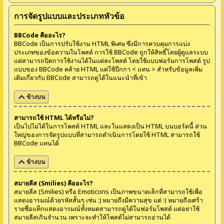
การจัดรูปแบบและประเภทหัวข้อ
BBCode คืออะไร?
BBCode เป็นการปรับใช้งาน HTML พิเศษ ซึ่งมีการควบคุมการแบ่ง
ประเภทของข้อความในโพสต์ การใช้ BBCode ถูกให้สิทธิ์โดยผู้ดูแลระบบ
แต่สามารถปิดการใช้งานได้ในแต่ละโพสต์ โดยใช้แบบฟอร์มการโพสต์ รูป
แบบของ BBCode คล้าย HTML แต่ใช้ปีกกา < แทน > สำหรับข้อมูลเพิ่ม
เติมเกี่ยวกับ BBCode สามารถดูได้ในแนะนำที่เข้า
ข้างบน
สามารถใช้ HTML ได้หรือไม่?
เป็นไปไม่ได้ในการโพสต์ HTML และในแสดงเป็น HTML บนบอร์ดนี้ ส่วน
ใหญ่ของการจัดรูปแบบที่สามารถดำเนินการโดยใช้ HTML สามารถใช้
BBCode แทนได้
ข้างบน
สมายลีส (Smilies) คืออะไร?
สมายลีส (Smilies) หรือ Emoticons เป็นภาพขนาดเล็กที่สามารถใช้เพื่อ
แสดงอารมณ์ด้วยรหัสสั้นๆ เช่น :) หมายถึงมีความสุข แต่ :( หมายถึงเศร้า
รายชื่อแท็กแสดงอารมณ์ทั้งหมดสามารถดูได้ในฟอร์มโพสต์ แต่อย่าใช้
สมายลีสเกินจำนวน เพราะจะทำให้โพสต์ไม่สามารถอ่านได้