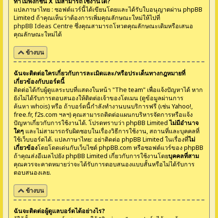
ทำไมฟังก์ชั่น X ไม่สามารถใช้งานได้?
แปลภาษาไทย : ซอฟต์แวร์นี้ได้เขียนโดยและได้รับใบอนุญาตผ่าน phpBB
Limited ถ้าคุณเห็นว่าต้องการเพิ่มคุณลักษณะใหม่ให้ไปที่
phpBB Ideas Centre
ซึ่งคุณสามารถโหวตคุณลักษณะเดิมหรือเสนอ
คุณลักษณะใหม่ได้
ข้างบน
ฉันจะติดต่อใครเกี่ยวกับการละเมิดและ/หรือประเด็นทางกฎหมายที่
เกี่ยวข้องกับบอร์ดนี้
ติดต่อได้กับผู้ดูแลระบบที่แสดงในหน้า "The team" เพื่อแจ้งปัญหาได้ หาก
ยังไม่ได้รับการตอบสนองให้ติดต่อเจ้าของโดเมน (ดูข้อมูลผ่านการ
ค้นหา whois
) หรือ ถ้าบอร์ดนี้กำลังทำงานบนบริการฟรี (เช่น Yahoo!,
free.fr, f2s.com ฯลฯ) คุณสามารถติดต่อแผนกบริหารจัดการหรือแจ้ง
ปัญหาเกี่ยวกับการใช้งานได้. โปรดทราบว่า phpBB Limited
ไม่มีอำนาจ
ใดๆ
และไม่สามารถรับผิดชอบในเรื่องวิธีการใช้งาน, สถานที่และบุคคลที่
ใช้เว็บบอร์ดได้. แปลภาษาไทย: อย่าติดต่อ phpBB Limited ในเรื่องที่
ไม่
เกี่ยวข้อง
โดยโดดเด่นกับเว็บไซต์ phpBB.com หรือซอฟต์แวร์ของ phpBB
ถ้าคุณส่งอีเมลไปยัง phpBB Limited เกี่ยวกับการใช้งานโดย
บุคคลที่สาม
คุณควรจะคาดหมายว่าจะได้รับการตอบสนองแบบสั้นหรือไม่ได้รับการ
ตอบสนองเลย.
ข้างบน
ฉันจะติดต่อผู้ดูแลบอร์ดได้อย่างไร?