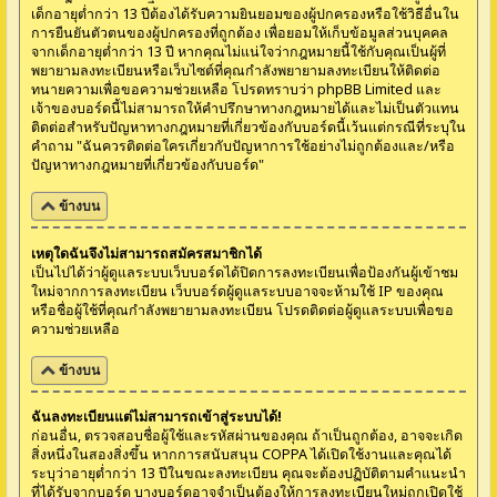
เด็กอายุต่ำกว่า 13 ปีต้องได้รับความยินยอมของผู้ปกครองหรือใช้วิธีอื่นใน
การยืนยันตัวตนของผู้ปกครองที่ถูกต้อง เพื่อยอมให้เก็บข้อมูลส่วนบุคคล
จากเด็กอายุต่ำกว่า 13 ปี หากคุณไม่แน่ใจว่ากฎหมายนี้ใช้กับคุณเป็นผู้ที่
พยายามลงทะเบียนหรือเว็บไซต์ที่คุณกำลังพยายามลงทะเบียนให้ติดต่อ
ทนายความเพื่อขอความช่วยเหลือ โปรดทราบว่า phpBB Limited และ
เจ้าของบอร์ดนี้ไม่สามารถให้คำปรึกษาทางกฎหมายได้และไม่เป็นตัวแทน
ติดต่อสำหรับปัญหาทางกฎหมายที่เกี่ยวข้องกับบอร์ดนี้เว้นแต่กรณีที่ระบุใน
คำถาม "ฉันควรติดต่อใครเกี่ยวกับปัญหาการใช้อย่างไม่ถูกต้องและ/หรือ
ปัญหาทางกฎหมายที่เกี่ยวข้องกับบอร์ด"
ข้างบน
เหตุใดฉันจึงไม่สามารถสมัครสมาชิกได้
เป็นไปได้ว่าผู้ดูแลระบบเว็บบอร์ดได้ปิดการลงทะเบียนเพื่อป้องกันผู้เข้าชม
ใหม่จากการลงทะเบียน เว็บบอร์ดผู้ดูแลระบบอาจจะห้ามใช้ IP ของคุณ
หรือชื่อผู้ใช้ที่คุณกำลังพยายามลงทะเบียน โปรดติดต่อผู้ดูแลระบบเพื่อขอ
ความช่วยเหลือ
ข้างบน
ฉันลงทะเบียนแต่ไม่สามารถเข้าสู่ระบบได้!
ก่อนอื่น, ตรวจสอบชื่อผู้ใช้และรหัสผ่านของคุณ ถ้าเป็นถูกต้อง, อาจจะเกิด
สิ่งหนึ่งในสองสิ่งขึ้น หากการสนับสนุน COPPA ได้เปิดใช้งานและคุณได้
ระบุว่าอายุต่ำกว่า 13 ปีในขณะลงทะเบียน คุณจะต้องปฏิบัติตามคำแนะนำ
ที่ได้รับจากบอร์ด บางบอร์ดอาจจำเป็นต้องให้การลงทะเบียนใหม่ถูกเปิดใช้